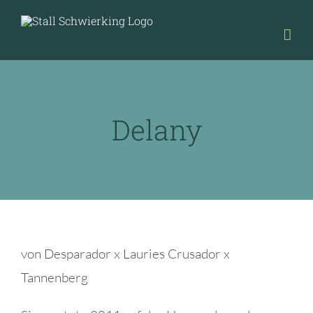
Zum
Inhalt
springen
Delany
View
von Desparador x Lauries Crusador x
Larger
Tannenberg
Image